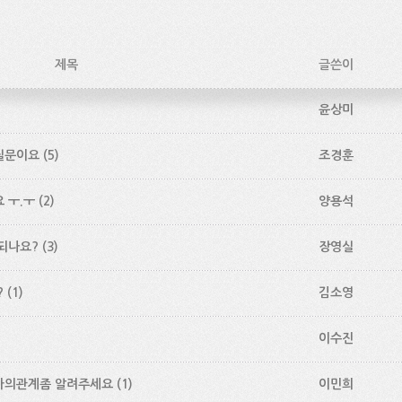
제목
글쓴이
)
윤상미
질문이요
(5)
조경훈
 ㅜ.ㅜ
(2)
양용석
되나요?
(3)
장영실
?
(1)
김소영
)
이수진
사의관계좀 알려주세요
(1)
이민희