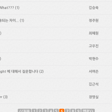
hat???
(1)
김승욱
되는 차이...
(1)
정주원
)
최혜원
고우진
)
박현수
is right 에 대해서 질문합니다
(2)
서여은
김근석
ㅠ
(3)
장영실
<<처음
1
2
3
4
5
6
7
8
9
맨끝>>