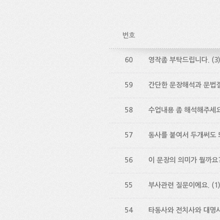
번호
60
영작좀 부탁드립니다.
(3
59
간단한 문장해석과 문법
58
수업내용 좀 해석해주세요
57
동사를 붙여서 두개써도 
56
이 문장의 의미가 뭘까요
55
부사관련 질문이에요.
(1
54
타동사와 전치사와 대명