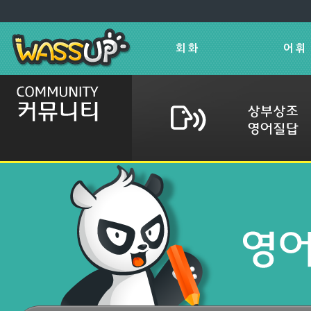
회 화
어 휘