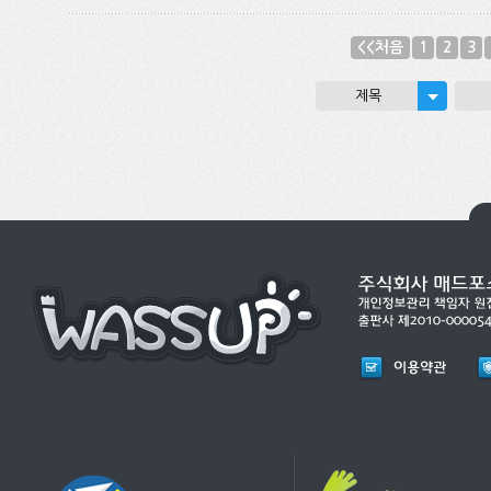
<<처음
1
2
3
제목