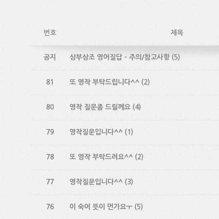
번호
제목
공지
상부상조 영어질답 - 주의/참고사항
(5)
81
또 영작 부탁드립니다^^
(2)
80
영작 질문좀 드릴께요
(4)
79
영작질문입니다^^
(1)
78
또 영작 부탁드려요^^
(2)
77
영작질문입니다^^
(3)
76
이 숙어 뜻이 먼가요ㅜ
(5)