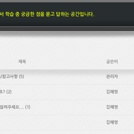
내에서 학습 중 궁금한 점을 묻고 답하는 공간입니다.
제목
글쓴이
의/참고사항
(5)
관리자
죠?
(2)
김혜영
좀 알려주세요....
(1)
김혜영
김혜영