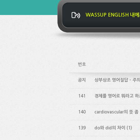
WASSUP ENGLISH 
번호
공지
상부상조 영어질답 - 주
141
경제를 영어로 뭐라고 하
140
cardiovascular의 뜻 
139
do와 did의 차이
(1)