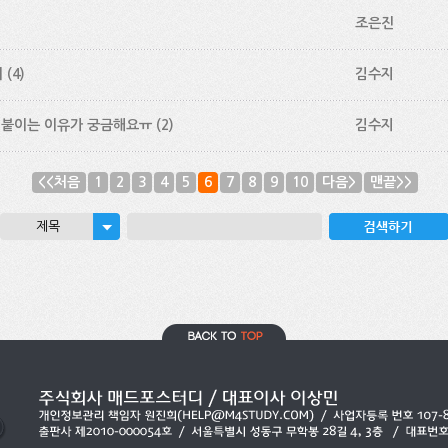
조은진
이
(4)
김수지
 에 a를 붙이는 이유가 궁금해요ㅠ
(2)
김수지
<<처음
1
2
3
4
5
6
7
8
9
10
다음>
맨끝>>
제목