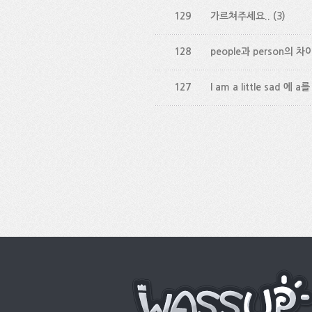
129
가르쳐주세요..
(3)
128
people과 person의 차
127
l am a little sad