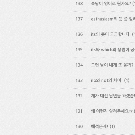
138
속담이 영어로 뭔가요?
(
137
esthusiasm의 뜻 좀 알
136
its의 뜻이 궁금합니다.
(
135
its와 which의 용법이
134
그런 날이 내게 또 올까? 
133
no와 not의 차이!
(1)
132
제가 대신 답변을 하겠습니
131
왜 이런지 알려주세요ㅠ
130
해석문제!
(1)