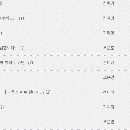
1)
김혜영
려주세요....
(1)
김혜영
1)
김혜영
 궁금합니다~
(1)
조은훈
를 영어로 하면..
(2)
전미혜
조은진
다.--을 영어로 한다면..?
(2)
전미혜
(2)
김수지
조은진