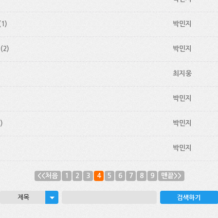
(1)
박민지
(2)
박민지
)
최지웅
박민지
)
박민지
박민지
<<처음
1
2
3
4
5
6
7
8
9
맨끝>>
제목