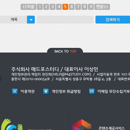
<<처음
1
2
3
4
5
6
7
8
9
맨끝>>
제목