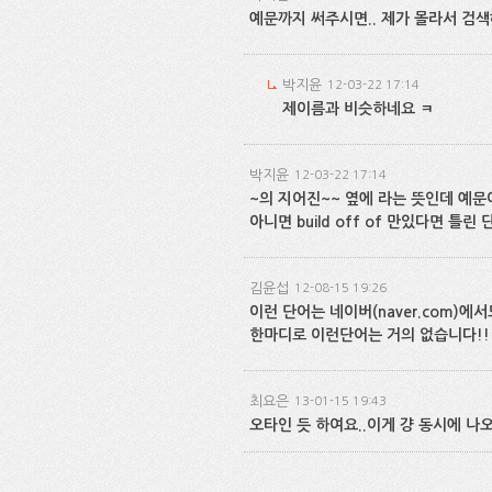
예문까지 써주시면.. 제가 몰라서 검
박지윤
12-03-22 17:14
제이름과 비슷하네요 ㅋ
박지윤
12-03-22 17:14
~의 지어진~~ 옆에 라는 뜻인데 예문이
아니면 build off of 만있다면 틀린
김윤섭
12-08-15 19:26
이런 단어는 네이버(naver.com)에
한마디로 이런단어는 거의 없습니다!!
최요은
13-01-15 19:43
오타인 듯 하여요..이게 걍 동시에 나