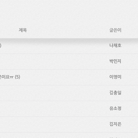
제목
글쓴이
)
나채호
박민지
문이요ㅠ
(5)
이영미
김충일
유소정
김지은