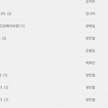
김지은
니다.
(2)
김나리
[긴급해석요망]
(1)
장영실
.
(2)
정민철
김충일
)
박희진
.
(1)
정민철
다.
(2)
정민철
다.
(1)
정민철