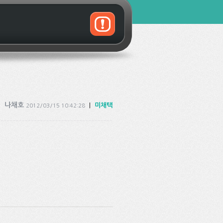
나채호
|
미채택
2012/03/15 10:42:28