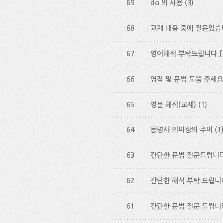
69
do 의 사용
(3)
68
교재 내용 중에 질문있습
67
영어해석 부탁드립니다.
66
영작 및 문법 도움 주세요
65
영문 해석(교제)
(1)
64
동명사 의미상의 주어
(1
63
간단한 문법 질문드립니다
62
간단한 해석 부탁 드립니
61
간단한 문법 질문 드립니