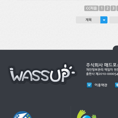
<<처음
1
2
3
제목