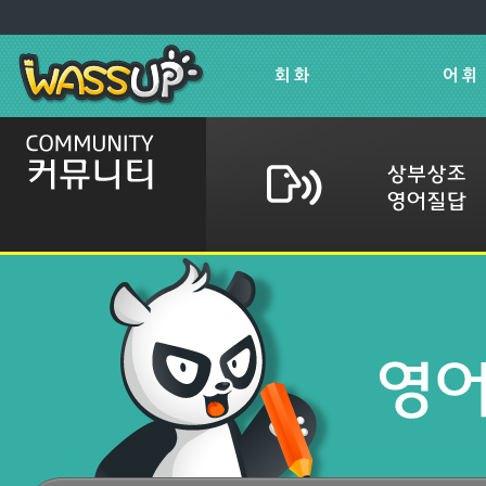
회 화
어 휘