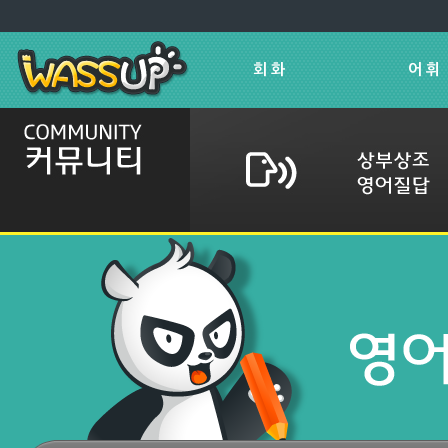
회 화
어 휘